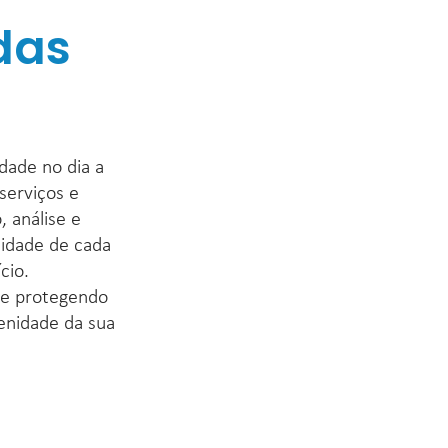
das
ade no dia a 
erviços e 
 análise e 
idade de cada 
io.

e protegendo 
enidade da sua 