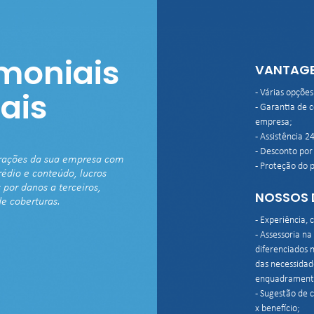
moniais 
VANTAGE
ais
- Várias opções
- Garantia de 
empresa;

- Assistência 24
- Desconto por 
rações da sua empresa com 
- Proteção do 
édio e conteúdo, lucros 
por danos a terceiros, 
NOSSOS D
e coberturas.
- Experiência, 
- Assessoria na
diferenciados 
das necessidad
enquadramento 
- Sugestão de c
x benefício;
