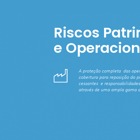
Riscos Patri
e Operacion
A proteção completa  das ope
cobertura para reposição do pr
cessantes  e responsabilidades 
através de uma ampla gama d