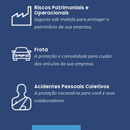
comodidade para você.
Riscos Patrimoniais e 
Operacionais
Seguros sob medida para proteger o 
Residencial
patrimônio da sua empresa.
Sua casa protegida com assistência o 
ano todo.
Frota
A proteção e comodidade para cuidar 
Vida e Acidentes Pessoais
dos veículos da sua empresa.
Benefícios que garantem tranquilidade 
para você e sua família.
Acidentes Pessoais Coletivos
A proteção necessária para você e seus 
colaboradores.
MAIS PRODUTOS