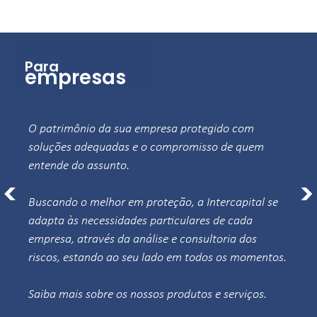
você
Para
Para
empresas
A variedade de produtos e seguradoras com os 
O patrimônio da sua empresa protegido com 
serviços personalizados que você precisa.

soluções adequadas e o compromisso de quem 
entende do assunto.

De forma transparente e confiável, a Intercapital 
<
>
está com você e com a sua família em todos 
Buscando o melhor em proteção, a Intercapital se 
momentos, desde o primeiro contato até a 
adapta às necessidades particulares de cada 
liquidação dos sinistros.
empresa, através da análise e consultoria dos 
riscos, estando ao seu lado em todos os momentos.

Automóvel
O seguro adequado para todos os tipos 
Saiba mais sobre os nossos produtos e serviços.
de veículos, que proporciona proteção e 